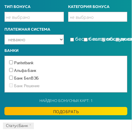
ТИП БОНУСА
КАТЕГОРИЯ БОНУСА
ПЛАТЕЖНАЯ СИСТЕМА
беспл. выпуск
беспл. обслужи
моцная к
дос
БАНКИ
Paritetbank
Альфа-Банк
Банк БелВЭБ
Банк Решение
Белагропромбанк
НАЙДЕНО БОНУСНЫХ КАРТ: 1
Белинвестбанк
БТА Банк
ПОДОБРАТЬ
Идея Банк
МТБанк
x
СтатусБанк
Приорбанк