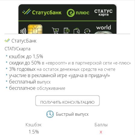
РРБ-Банк
Сбербанк
СтатусБанк
Технобанк
СтатусБанк
СТАТУСкарта
кэшбэк до 1,5%
скидки до 50%
в «евроопт» и в партнерской сети «е-плюс»
3% годовых
на остаток денежных средств на счете
участие в рекламной игре «удача в придачу!»
бесплатный
выпуск
бесплатное
обслуживание
ПОЛУЧИТЬ КОНСУЛЬТАЦИЮ
Быстрый выпуск
Кэшбэк
Баллы
1.5%
x