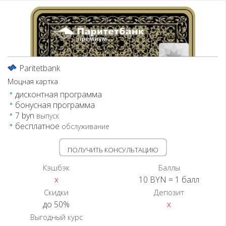
РРБ-Банк
Сбербанк
СтатусБанк
Технобанк
Paritetbank
Моцная картка
дисконтная программа
бонусная программа
7 byn
выпуск
бесплатное
обслуживание
ПОЛУЧИТЬ КОНСУЛЬТАЦИЮ
Кэшбэк
Баллы
x
10 BYN = 1 балл
Скидки
Депозит
до 50%
x
Выгодный курс