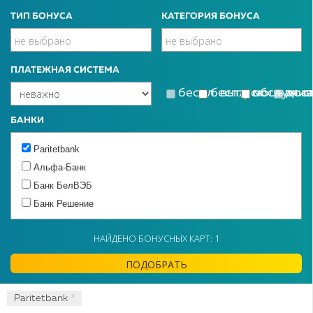
ТИП БОНУСА
КАТЕГОРИЯ БОНУСА
ПЛАТЕЖНАЯ СИСТЕМА
беспл. выпуск
беспл. обслужи
моцная к
дос
БАНКИ
Paritetbank
Альфа-Банк
Банк БелВЭБ
Банк Решение
Белагропромбанк
НАЙДЕНО БОНУСНЫХ КАРТ: 1
Белинвестбанк
БТА Банк
ПОДОБРАТЬ
Идея Банк
МТБанк
x
Paritetbank
Приорбанк