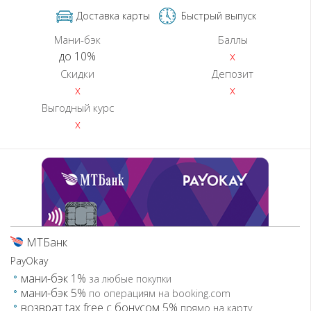
Доставка карты
Быстрый выпуск
Мани-бэк
Баллы
до 10%
x
Скидки
Депозит
x
x
Выгодный курс
x
МТБанк
PayOkay
мани-бэк 1%
за любые покупки
мани-бэк 5%
по операциям на booking.com
возврат tax free с бонусом 5%
прямо на карту