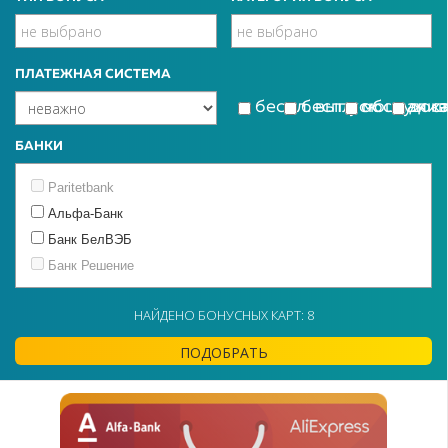
ПЛАТЕЖНАЯ СИСТЕМА
беспл. выпуск
беспл. обслужи
моцная к
дос
БАНКИ
Paritetbank
Альфа-Банк
Банк БелВЭБ
Банк Решение
Белагропромбанк
НАЙДЕНО БОНУСНЫХ КАРТ: 8
Белинвестбанк
БТА Банк
ПОДОБРАТЬ
Идея Банк
МТБанк
Приорбанк
РРБ-Банк