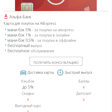
Сбербанк
СтатусБанк
Альфа-Банк
Технобанк
Карта для покупок на AliExpress
мани-бэк 5%
- за покупки на aliexpress
мани-бэк 1%
- за покупки в онлайне
мани-бэк 0,5%
- за покупки в оффлайне
бесплатный
выпуск
бесплатное
обслуживание
ПОЛУЧИТЬ КОНСУЛЬТАЦИЮ
Доставка карты
Быстрый выпуск
Кэшбэк
Баллы
до 5%
x
Скидки
Депозит
x
x
Выгодный курс
x