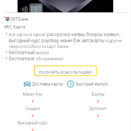
МТБанк
ИКС Карта
рассрочка халвы, бонусы халвы+,
все карты в одной:
выгодный курс payokay, мани-бэк автокарты
и другие
сверхспособности карт банка
бесплатный
выпуск
бесплатное
обслуживание
ПОЛУЧИТЬ КОНСУЛЬТАЦИЮ
Доставка карты
Быстрый выпуск
Мани-бэк
Баллы
x
x
Скидки
Депозит
x
x
Выгодный курс
x