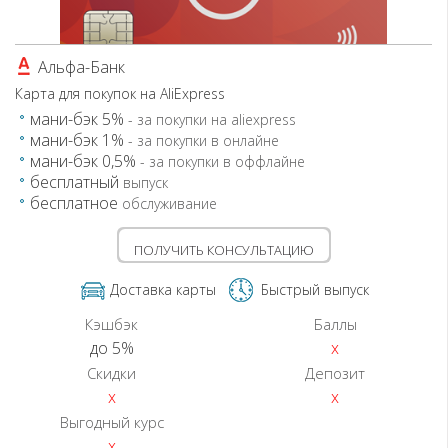
Сбербанк
СтатусБанк
Альфа-Банк
Технобанк
Карта для покупок на AliExpress
мани-бэк 5%
- за покупки на aliexpress
мани-бэк 1%
- за покупки в онлайне
мани-бэк 0,5%
- за покупки в оффлайне
бесплатный
выпуск
бесплатное
обслуживание
ПОЛУЧИТЬ КОНСУЛЬТАЦИЮ
Доставка карты
Быстрый выпуск
Кэшбэк
Баллы
до 5%
x
Скидки
Депозит
x
x
Выгодный курс
x