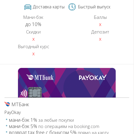
Доставка карты
Быстрый выпуск
Мани-бэк
Баллы
до 10%
x
Скидки
Депозит
x
x
Выгодный курс
x
МТБанк
PayOkay
мани-бэк 1%
за любые покупки
мани-бэк 5%
по операциям на booking.com
возврат tax free с бонусом 5%
прямо на карту