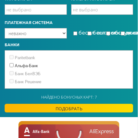
ПЛАТЕЖНАЯ СИСТЕМА
беспл. выпуск
беспл. обслужи
моцная к
дос
БАНКИ
Paritetbank
Альфа-Банк
Банк БелВЭБ
Банк Решение
Белагропромбанк
НАЙДЕНО БОНУСНЫХ КАРТ: 7
Белинвестбанк
БТА Банк
ПОДОБРАТЬ
Идея Банк
МТБанк
Приорбанк
РРБ-Банк