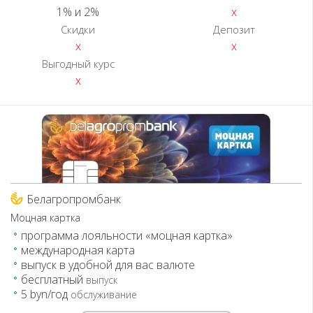
1% и 2%
x
Скидки
Депозит
x
x
Выгодный курс
x
Белагропромбанк
Моцная картка
программа лояльности «моцная картка»
международная карта
выпуск в удобной для вас валюте
бесплатный
выпуск
5 byn/год
обслуживание