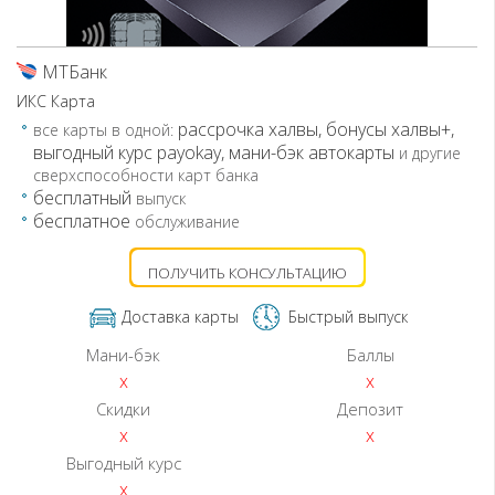
МТБанк
ИКС Карта
рассрочка халвы, бонусы халвы+,
все карты в одной:
выгодный курс payokay, мани-бэк автокарты
и другие
сверхспособности карт банка
бесплатный
выпуск
бесплатное
обслуживание
ПОЛУЧИТЬ КОНСУЛЬТАЦИЮ
Доставка карты
Быстрый выпуск
Мани-бэк
Баллы
x
x
Скидки
Депозит
x
x
Выгодный курс
x