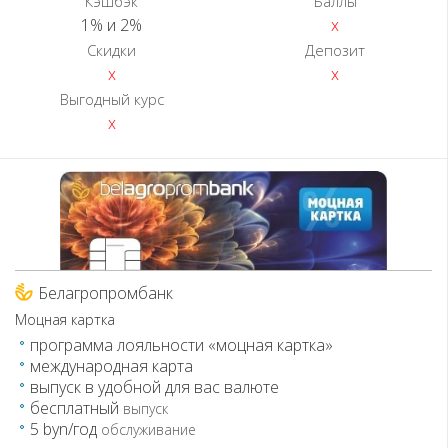
Кэшбэк
Баллы
1% и 2%
x
Скидки
Депозит
x
x
Выгодный курс
x
Белагропромбанк
Моцная картка
программа лояльности «моцная картка»
международная карта
выпуск в удобной для вас валюте
бесплатный
выпуск
5 byn/год
обслуживание