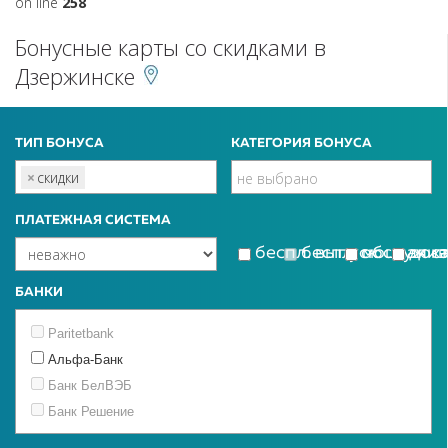
on line
258
Бонусные карты со скидками в
Дзержинске
ТИП БОНУСА
КАТЕГОРИЯ БОНУСА
×
скидки
ПЛАТЕЖНАЯ СИСТЕМА
беспл. выпуск
беспл. обслужи
моцная к
дос
БАНКИ
Paritetbank
Альфа-Банк
Банк БелВЭБ
Банк Решение
Белагропромбанк