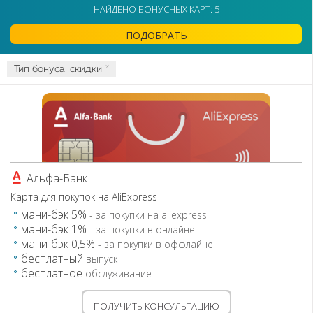
НАЙДЕНО БОНУСНЫХ КАРТ: 5
Белинвестбанк
БТА Банк
ПОДОБРАТЬ
Идея Банк
МТБанк
x
Тип бонуса: скидки
Приорбанк
РРБ-Банк
Сбербанк
СтатусБанк
Технобанк
Альфа-Банк
Карта для покупок на AliExpress
мани-бэк 5%
- за покупки на aliexpress
мани-бэк 1%
- за покупки в онлайне
мани-бэк 0,5%
- за покупки в оффлайне
бесплатный
выпуск
бесплатное
обслуживание
ПОЛУЧИТЬ КОНСУЛЬТАЦИЮ