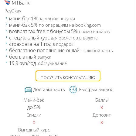
МТБанк
PayOkay
мани-бэк 1%
за любые покупки
мани-бэк 5%
по операциям на booking.com
возврат tax free с бонусом 5%
прямо на карту
специальный курс
для расчетов в валюте
страховка на 1 год
в подарок
бесплатное пополнение онлайн
с любой карты
бесплатный
выпуск
19.9 byn/год.
обслуживание
ПОЛУЧИТЬ КОНСУЛЬТАЦИЮ
Доставка карты
Быстрый выпуск
Мани-бэк
Баллы
до 5%
x
Скидки
Депозит
x
x
Выгодный курс