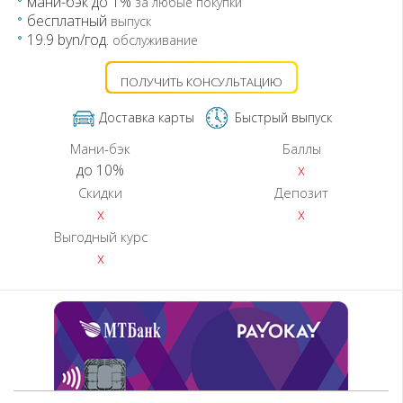
мани-бэк до 1%
за любые покупки
бесплатный
выпуск
19.9 byn/год.
обслуживание
ПОЛУЧИТЬ КОНСУЛЬТАЦИЮ
Доставка карты
Быстрый выпуск
Мани-бэк
Баллы
до 10%
x
Скидки
Депозит
x
x
Выгодный курс
x